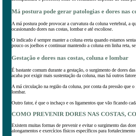
Má postura pode gerar patologias e dores nas c
A má postura pode provocar a curvatura da coluna vertebral, a 
ocasionando dores nas costas, lombar e até escoliose.
O indicado é sempre manter a coluna ereta quando estamos sentad
pouco os joelhos e continuar mantendo a coluna em linha reta, sem
Gestação e dores nas costas, coluna e lombar
É bastante comum durante a gestação, o surgimento de dores das c
acaba por exigir mais sustentação da coluna, mas há outros fatore
A má circulação na região da coluna, por conta da pressão que o 
lombar.
Outro fator, é que o inchaço e os ligamentos que vão ficando cad
COMO PREVENIR DORES NAS COSTAS, C
Existem muitas formas de prevenir e evitar o surgimento das dore
alongamentos e exercícios físicos específicos para fortalecimento