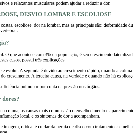
sivos e relaxantes musculares podem ajudar a reduzir a dor.
RDOSE, DESVIO LOMBAR E ESCOLIOSE
ostas, escoliose, dor na lombar, mas as principais são: deformidade du
vertebral.
gia?
tical. O que acontece com 3% da população, é seu crescimento lateraliz
stes casos, possui três explicações.
de e evolui. A segunda é devido ao crescimento rápido, quando a coluna
 do crescimento. A terceira causa, na verdade é quando não há explicaç
suficiência pulmonar por conta da pressão nos órgãos.
r dores?
na coluna, as causas mais comuns são o envelhecimento e apareciment
 inflamação local, e os sintomas de dor a acompanham.
 imagem, o ideal é cuidar da hérnia de disco com tratamentos semelhan
ssoa.