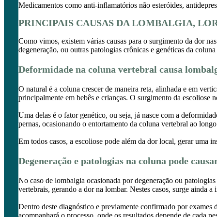
Medicamentos como anti-inflamatórios não esteróides, antidepres
PRINCIPAIS CAUSAS DA LOMBALGIA, LO
Como vimos, existem várias causas para o surgimento da dor nas c
degeneração, ou outras patologias crônicas e genéticas da coluna 
Deformidade na coluna vertebral causa lombal
O natural é a coluna crescer de maneira reta, alinhada e em ver
principalmente em bebês e crianças. O surgimento da escoliose ne
Uma delas é o fator genético, ou seja, já nasce com a deformida
pernas, ocasionando o entortamento da coluna vertebral ao longo
Em todos casos, a escoliose pode além da dor local, gerar uma in
Degeneração e patologias na coluna pode causa
No caso de lombalgia ocasionada por degeneração ou patologias 
vertebrais, gerando a dor na lombar. Nestes casos, surge ainda a
Dentro deste diagnóstico e previamente confirmado por exames de
acompanhará o processo, onde os resultados depende de cada pe