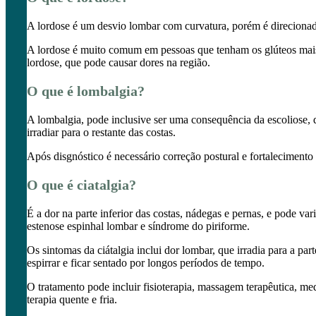
A lordose é um desvio lombar com curvatura, porém é direcionada
A lordose é muito comum em pessoas que tenham os glúteos mais 
lordose, que pode causar dores na região.
O que é lombalgia?
A lombalgia, pode inclusive ser uma consequência da escoliose, 
irradiar para o restante das costas.
Após disgnóstico é necessário correção postural e fortalecimento
O que é ciatalgia?
É a dor na parte inferior das costas, nádegas e pernas, e pode v
estenose espinhal lombar e síndrome do piriforme.
Os sintomas da ciátalgia inclui dor lombar, que irradia para a pa
espirrar e ficar sentado por longos períodos de tempo.
O tratamento pode incluir fisioterapia, massagem terapêutica, me
terapia quente e fria.