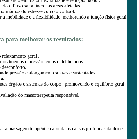
resultando em maior flexibilidade e redução da dor.
do o fluxo sanguíneo nas áreas afetadas .
ormônios do estresse como o cortisol.
a mobilidade e a flexibilidade, melhorando a função física geral
a para melhorar os resultados:
 relaxamento geral .
movimentos e pressão lentos e deliberados .
o desconforto.
icando pressão e alongamento suaves e sustentados .
ra.
ntes órgãos e sistemas do corpo , promovendo o equilíbrio geral
avaliação do massoterapeuta responsável.
a, a massagem terapêutica aborda as causas profundas da dor e