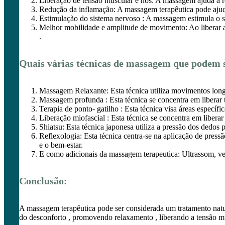
Liberação de tensão muscular e nós: A massagem ajuda a rel
Redução da inflamação: A massagem terapêutica pode ajuda
Estimulação do sistema nervoso : A massagem estimula o s
Melhor mobilidade e amplitude de movimento: Ao liberar a 
.
Quais várias técnicas de massagem que podem s
Massagem Relaxante: Esta técnica utiliza movimentos long
Massagem profunda : Esta técnica se concentra em liberar 
Terapia de ponto- gatilho : Esta técnica visa áreas específi
Liberação miofascial : Esta técnica se concentra em libera
Shiatsu: Esta técnica japonesa utiliza a pressão dos dedos
Reflexologia: Esta técnica centra-se na aplicação de press
e o bem-estar.
E como adicionais da massagem terapeutica: Ultrassom, ve
Conclusão:
A massagem terapêutica pode ser considerada um tratamento natur
do desconforto , promovendo relaxamento , liberando a tensão mu