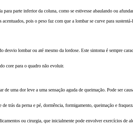
 para parte inferior da coluna, como se estivesse abaulando ou afundan
acentuados, pois o peso faz com que a lombar se curve para sustentá-l
do desvio lombar ou até mesmo da lordose. Este sintoma é sempre carac
 do core para o quadro não evoluir.
ariar de uma dor leve a uma sensação aguda de queimação. Pode ser cau
rte de trás da perna e pé, dormência, formigamento, queimação e fraquez
dicamentos ou cirurgia, que inicialmente pode envolver exercícios de 