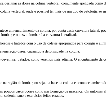
ra designar as dores na coluna vertebral, comumente apelidada como do
 coluna vertebral, onde é possível ter mais de um tipo de patologia ao
ontece um encurtamento da coluna, por conta desta curvatura lateral, p
 lombar, e o desvio lombar é a curvatura lateralizada.
osose e tratados com o uso de coletes apropriados para corrigir o alin
 degeneração óssea, causando a deformidade na coluna.
e devem ser tratados, como veremos mais adiante. O encurtamento da col
 na região da lombar, ou seja, na base da coluna e acontece também de 
em poucos casos ocorre como má formação de nascença. Os sintomas alé
, sedentarismo e exercícios feitos errados.