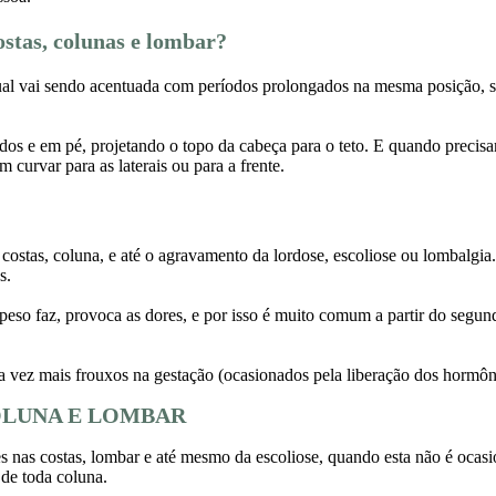
ostas, colunas e lombar?
qual vai sendo acentuada com períodos prolongados na mesma posição, s
os e em pé, projetando o topo da cabeça para o teto. E quando precisa
 curvar para as laterais ou para a frente.
ostas, coluna, e até o agravamento da lordose, escoliose ou lombalgia.
s.
peso faz, provoca as dores, e por isso é muito comum a partir do segund
a vez mais frouxos na gestação (ocasionados pela liberação dos hormônio
OLUNA E LOMBAR
s nas costas, lombar e até mesmo da escoliose, quando esta não é ocasio
 de toda coluna.