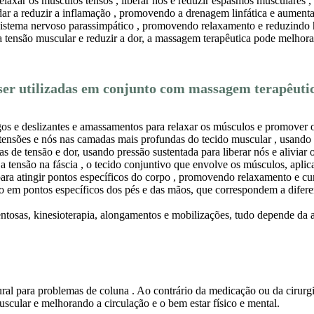
axar os músculos tensos , liberar nós e reduzir espasmos musculares , 
r a reduzir a inflamação , promovendo a drenagem linfática e aumentan
istema nervoso parassimpático , promovendo relaxamento e reduzindo h
tensão muscular e reduzir a dor, a massagem terapêutica pode melhorar 
er utilizadas em conjunto com massagem terapêutic
os e deslizantes e amassamentos para relaxar os músculos e promover o
tensões e nós nas camadas mais profundas do tecido muscular , usando 
cas de tensão e dor, usando pressão sustentada para liberar nós e aliviar 
r a tensão na fáscia , o tecido conjuntivo que envolve os músculos, apl
 para atingir pontos específicos do corpo , promovendo relaxamento e cu
ão em pontos específicos dos pés e das mãos, que correspondem a difere
ntosas, kinesioterapia, alongamentos e mobilizações, tudo depende da 
al para problemas de coluna . Ao contrário da medicação ou da cirurgi
scular e melhorando a circulação e o bem estar físico e mental.