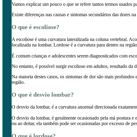
Vamos explicar um pouco o que se refere tantos termos usados pa
Existe diferenças nas causas e sintomas secundários das dores na
O que é escoliose?
A escoliose é uma curvatura lateralizada na coluna vertebral. Ac
localizada na lombar. Lordose é a curvatura para dentro na região
É comum crianças e adolescentes serem diagnosticados com escoli
No entanto, é possível surgir escoliose em adultos, resultado da
Na maioria destes casos, os sintomas de dor são mais profundos 
região.
O que é desvio lombar?
O desvio da lombar, é a curvatura anormal direcionada exatamente
O desvio da lombar, é geralmente ocasionado pela má postura e 
ou ao deitar, ela também pode ser ocasionadas por excesso de peso
O que é lordose?