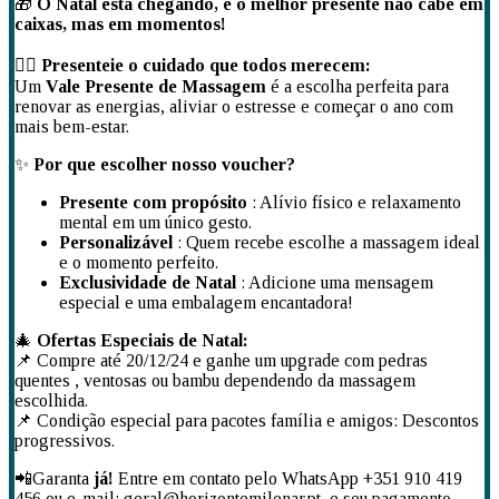
🎁
O Natal está chegando, e o melhor presente não cabe em
caixas, mas em momentos!
💆‍♀️
Presenteie o cuidado que todos merecem:
Um
Vale Presente de Massagem
é a escolha perfeita para
renovar as energias, aliviar o estresse e começar o ano com
mais bem-estar.
✨
Por que escolher nosso voucher?
Presente com propósito
: Alívio físico e relaxamento
mental em um único gesto.
Personalizável
: Quem recebe escolhe a massagem ideal
e o momento perfeito.
Exclusividade de Natal
: Adicione uma mensagem
especial e uma embalagem encantadora!
🎄
Ofertas Especiais de Natal:
📌 Compre até 20/12/24 e ganhe um upgrade com pedras
quentes , ventosas ou bambu dependendo da massagem
escolhida.
📌 Condição especial para pacotes família e amigos: Descontos
progressivos.
📲Garanta
já!
Entre em contato pelo WhatsApp +351 910 419
456 ou e-mail: geral@horizontemilenar.pt, e seu pagamento